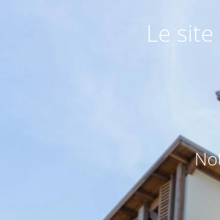
Le sit
Not