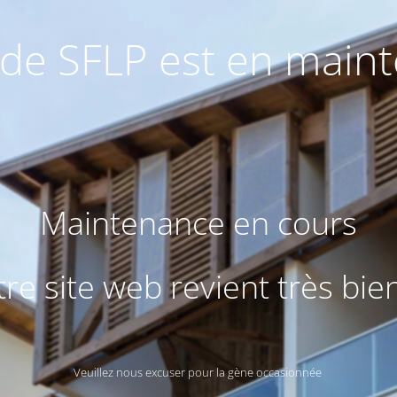
e de SFLP est en main
Maintenance en cours
re site web revient très bie
Veuillez nous excuser pour la gène occasionnée