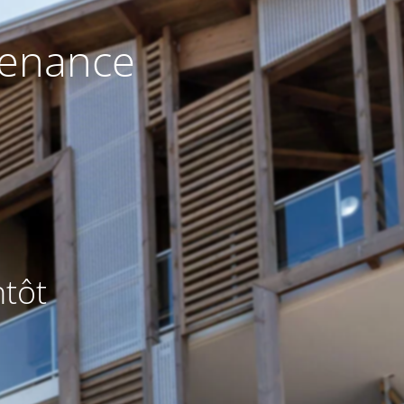
tenance
ntôt